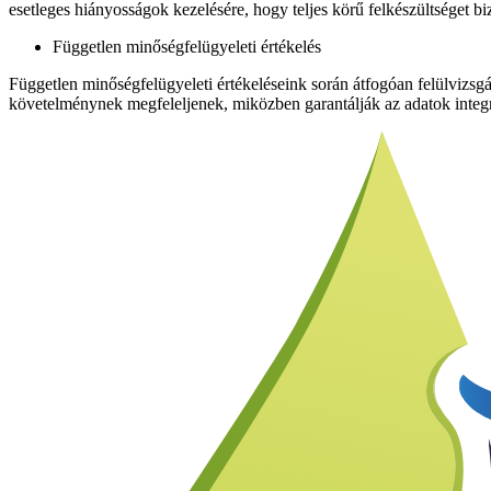
esetleges hiányosságok kezelésére, hogy teljes körű felkészültséget bi
Független minőségfelügyeleti értékelés
Független minőségfelügyeleti értékeléseink során átfogóan felülvizsgál
követelménynek megfeleljenek, miközben garantálják az adatok integri