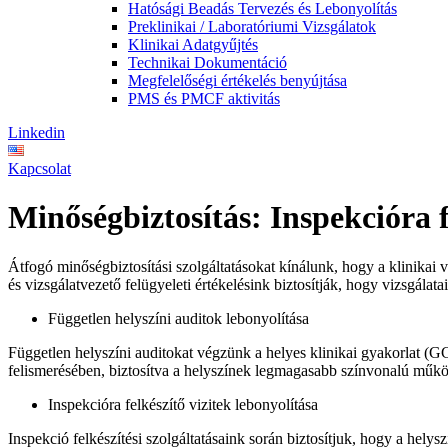
Hatósági Beadás Tervezés és Lebonyolítás
Preklinikai / Laboratóriumi Vizsgálatok
Klinikai Adatgyűjtés
Technikai Dokumentáció
Megfelelőségi értékelés benyújtása
PMS és PMCF aktivitás
Linkedin
Kapcsolat
Minőségbiztosítás: Inspekcióra f
Átfogó minőségbiztosítási szolgáltatásokat kínálunk, hogy a klinikai
és vizsgálatvezető felügyeleti értékelésink biztosítják, hogy vizsgála
Független helyszíni auditok lebonyolítása
Független helyszíni auditokat végzünk a helyes klinikai gyakorlat (GC
felismerésében, biztosítva a helyszínek legmagasabb színvonalú műkö
Inspekcióra felkészítő vizitek lebonyolítása
Inspekció felkészítési szolgáltatásaink során biztosítjuk, hogy a hel