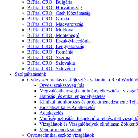
BiTrial CRO | Bulgária
BiTrial CRO | Horvátország
BiTrial CRO | Cseh Köztársaság
BiTrial CRO | Grúzia
BiTrial CRO | Magyarország
BiTrial CRO | Moldova
BiTrial CRO | Montenegró
BiTrial CRO | Észak-Macedónia
BiTrial CRO | Lengyelország
BiTrial CRO | Románia
BiTrial CRO | Szerbia
BiTrial CRO | Szlovákia
BiTrial CRO | Szlovénia
Szolgáltatásaink
Gyógyszerkutatás és -fejlesztés, valamint a Real World v
Orvosi szakszöveg írás
Megvalósíthatósági tanulmány elkészítése, vizsgál
Hatósági és etikai engedélyeztetés
Klinikai monitorozás és projektmenedzsment: Telje
Biostatisztika és Adatkezelés
Adatkezelés
Minőségbiztosítás: Inspekcióra felkészített vizsgál
Vizsgálatok és Vizsgálóhelyek elindítása: Zökke
Vendor menedzsment
Orvostechnikai eszköz vizsgálatok