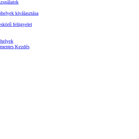
izsgálatok
óhelyek kiválasztása
skörű felügyelet
óhelyek
nőmentes Kezdés