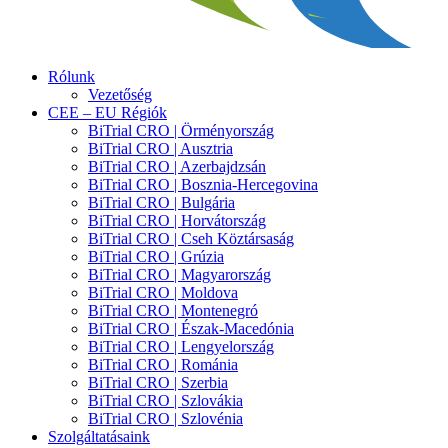
Rólunk
Vezetőség
CEE – EU Régiók
BiTrial CRO | Örményország
BiTrial CRO | Ausztria
BiTrial CRO | Azerbajdzsán
BiTrial CRO | Bosznia-Hercegovina
BiTrial CRO | Bulgária
BiTrial CRO | Horvátország
BiTrial CRO | Cseh Köztársaság
BiTrial CRO | Grúzia
BiTrial CRO | Magyarország
BiTrial CRO | Moldova
BiTrial CRO | Montenegró
BiTrial CRO | Észak-Macedónia
BiTrial CRO | Lengyelország
BiTrial CRO | Románia
BiTrial CRO | Szerbia
BiTrial CRO | Szlovákia
BiTrial CRO | Szlovénia
Szolgáltatásaink