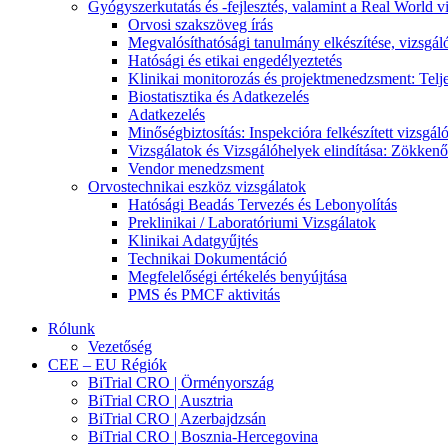
Gyógyszerkutatás és -fejlesztés, valamint a Real World v
Orvosi szakszöveg írás
Megvalósíthatósági tanulmány elkészítése, vizsgál
Hatósági és etikai engedélyeztetés
Klinikai monitorozás és projektmenedzsment: Telje
Biostatisztika és Adatkezelés
Adatkezelés
Minőségbiztosítás: Inspekcióra felkészített vizsgál
Vizsgálatok és Vizsgálóhelyek elindítása: Zökke
Vendor menedzsment
Orvostechnikai eszköz vizsgálatok
Hatósági Beadás Tervezés és Lebonyolítás
Preklinikai / Laboratóriumi Vizsgálatok
Klinikai Adatgyűjtés
Technikai Dokumentáció
Megfelelőségi értékelés benyújtása
PMS és PMCF aktivitás
Rólunk
Vezetőség
CEE – EU Régiók
BiTrial CRO | Örményország
BiTrial CRO | Ausztria
BiTrial CRO | Azerbajdzsán
BiTrial CRO | Bosznia-Hercegovina