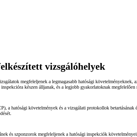
elkészített vizsgálóhelyek
 vizsgálatok megfeleljenek a legmagasabb hatósági követelményeknek, az
tai inspekcióra készen álljanak, és a legjobb gyakorlatoknak megfelelőe
P), a hatósági követelmények és a vizsgálati protokollok betartásának 
dését.
yszínek és szponzorok megfeleljenek a hatósági inspekciók követelménye