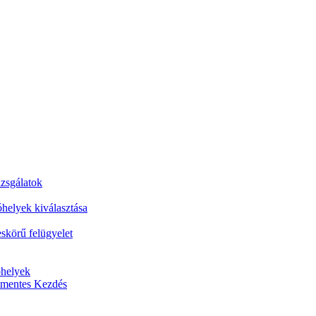
izsgálatok
óhelyek kiválasztása
skörű felügyelet
óhelyek
nőmentes Kezdés