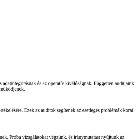
 adatintegritásnak és az operatív kiválóságnak. Független auditjaink
n működjenek.
értékelésére. Ezek az auditok segítenek az esetleges problémák korai
inek. Próba vizsgálatokat végzünk, és iránymutatást nyújtunk az