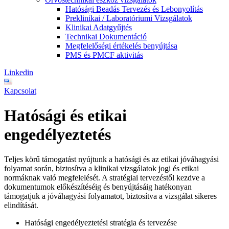
Hatósági Beadás Tervezés és Lebonyolítás
Preklinikai / Laboratóriumi Vizsgálatok
Klinikai Adatgyűjtés
Technikai Dokumentáció
Megfelelőségi értékelés benyújtása
PMS és PMCF aktivitás
Linkedin
Kapcsolat
Hatósági és etikai
engedélyeztetés
Teljes körű támogatást nyújtunk a hatósági és az etikai jóváhagyási
folyamat során, biztosítva a klinikai vizsgálatok jogi és etikai
normáknak való megfelelését. A stratégiai tervezéstől kezdve a
dokumentumok előkészítéséig és benyújtásáig hatékonyan
támogatjuk a jóváhagyási folyamatot, biztosítva a vizsgálat sikeres
elindítását.
Hatósági engedélyeztetési stratégia és tervezése