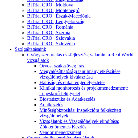
BiTrial CRO | Moldova
BiTrial CRO | Montenegró
BiTrial CRO | Észak-Macedónia
BiTrial CRO | Lengyelország
BiTrial CRO | Románia
BiTrial CRO | Szerbia
BiTrial CRO | Szlovákia
BiTrial CRO | Szlovénia
Szolgáltatásaink
Gyógyszerkutatás és -fejlesztés, valamint a Real World
vizsgálatok
Orvosi szakszöveg írás
Megvalósíthatósági tanulmány elkészítése,
vizsgálóhelyek kiválasztása
Hatósági és etikai engedélyeztetés
Klinikai monitorozás és projektmenedzsment:
Teljeskörű felügyelet
Biostatisztika és Adatkezelés
Adatkezelés
Minőségbiztosítás: Inspekcióra felkészített
vizsgálóhelyek
Vizsgálatok és Vizsgálóhelyek elindítása:
Zökkenőmentes Kezdés
Vendor menedzsment
Orvostechnikai eszköz vizsgálatok