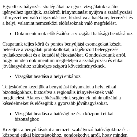
Egyedi szabályozási stratégiákat az egyes vizsgálatok sajátos
igényeihez igazítjuk, szakértői iránymutatást nyújtva a szabályozási
környezetben való eligazodáshoz, biztosítva a hatékony tervezést és
a helyi, valamint nemzetközi előírásoknak való megfelelést.
Dokumentumok előkészítése a vizsgálat hatósági beadásához
Csapatunk teljes körű és pontos benyújtási csomagokat készít,
beleértve a vizsgálati protokollokat, a tájékozott beleegyezési
nyilatkozatokat és a kutatói tájékoztatókat. Gondoskodunk arról,
hogy minden dokumentum megfeleljen a szabályozási és etikai
jóváhagyáshoz szükséges szigorú követelményeknek.
Vizsgálat beadása a helyi etikához
Teljeskörűen kezeljük a benyújtási folyamatot a helyi etikai
bizottságokhoz, biztosítva a regionális irányelveknek való
megfelelést. Alapos előkészületeink segítenek minimalizálni a
késedelmeket és elősegítik a gyorsabb jóváhagyásokat.
Vizsgálat beadása a hatósághoz és a központi etikai
bizottsághoz
Kezeljük a benyújtásokat a nemzeti szabályozó hatóságokhoz és a
központi etikai bizottságokhoz, gondoskodva arról, hogy minden