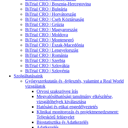
BiTrial CRO | Bosznia-Hercegovina
BiTrial CRO | Bulgária
BiTrial CRO | Horvátország
BiTrial CRO | Cseh Köztársaság
BiTrial CRO | Grúzia
BiTrial CRO | Magyarország
BiTrial CRO | Moldova
BiTrial CRO | Montenegró
BiTrial CRO | Észak-Macedónia
BiTrial CRO | Lengyelország
BiTrial CRO | Románia
BiTrial CRO | Szerbia
BiTrial CRO | Szlovákia
BiTrial CRO | Szlovénia
Szolgáltatásaink
Gyógyszerkutatás és -fejlesztés, valamint a Real World
vizsgálatok
Orvosi szakszöveg írás
Megvalósíthatósági tanulmány elkészítése,
vizsgálóhelyek kiválasztása
Hatósági és etikai engedélyeztetés
Klinikai monitorozás és projektmenedzsment:
Teljeskörű felügyelet
Biostatisztika és Adatkezelés
Adatkezelés