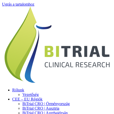
Ugrás a tartalomhoz
Rólunk
Vezetőség
CEE – EU Régiók
BiTrial CRO | Örményország
BiTrial CRO | Ausztria
BiTrial CRO | Azerbajdzsán