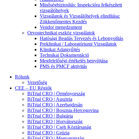
Minőségbiztosítás: Inspekcióra felkészített
vizsgálóhelyek
Vizsgálatok és Vizsgálóhelyek elindítása:
Zökkenőmentes Kezdés
Vendor menedzsment
Orvostechnikai eszköz vizsgálatok
Hatósági Beadás Tervezés és Lebonyolítás
Preklinikai / Laboratóriumi Vizsgálatok
Klinikai Adatgyűjtés
Technikai Dokumentáció
Megfelelőségi értékelés benyújtása
PMS és PMCF aktivitás
Rólunk
Vezetőség
CEE – EU Régiók
BiTrial CRO | Örményország
BiTrial CRO | Ausztria
BiTrial CRO | Azerbajdzsán
BiTrial CRO | Bosznia-Hercegovina
BiTrial CRO | Bulgária
BiTrial CRO | Horvátország
BiTrial CRO | Cseh Köztársaság
BiTrial CRO | Grúzia
BiTrial CRO | Magyarország