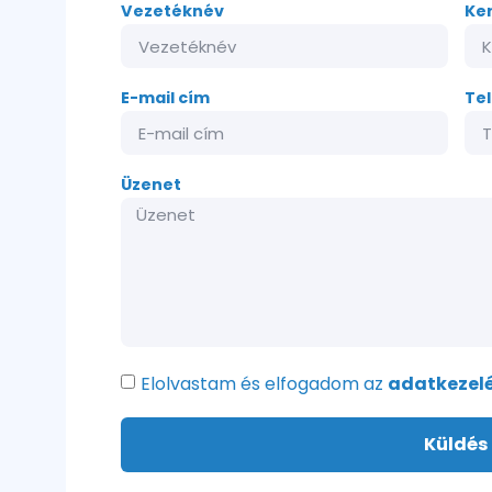
Vezetéknév
Ke
E-mail cím
Te
Üzenet
Elolvastam és elfogadom az
adatkezelé
Küldés