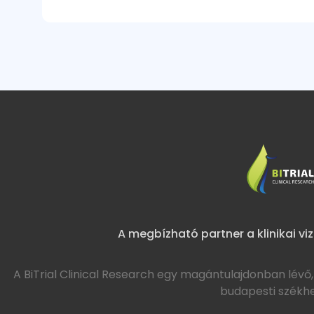
A megbízható partner a klinikai v
A BiTrial Clinical Research egy magántulajdonban lévő,
budapesti székhel