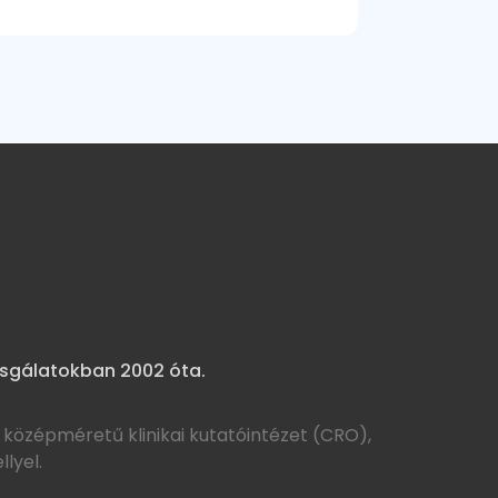
izsgálatokban 2002 óta.
 középméretű klinikai kutatóintézet (CRO),
lyel.