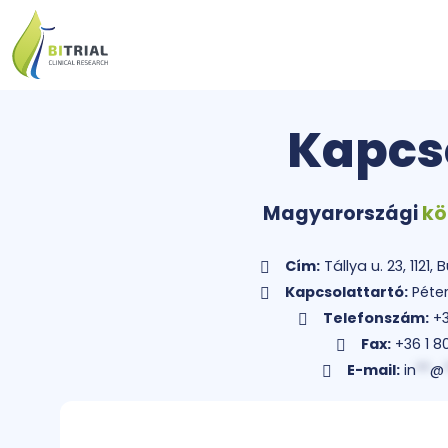
Kapcs
Magyarországi
kö
Cím:
Tállya u. 23, 1121
Kapcsolattartó:
Péter
Telefonszám:
+3
Fax:
+36 1 8
E-mail:
in
**
@