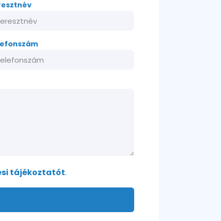
resztnév
lefonszám
si tájékoztatót
.