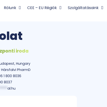
Rólunk
CEE – EU Régiók
Szolgáltatásaink
olat
zponti iroda
, Budapest, Hungary
 Hársfalvi PharmD
6 1 800 8036
00 8037
*****
al.hu