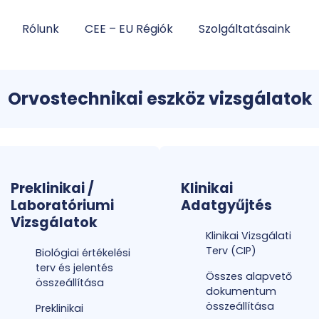
Rólunk
CEE – EU Régiók
Szolgáltatásaink
Orvostechnikai eszköz vizsgálatok
Preklinikai /
Klinikai
Laboratóriumi
Adatgyűjtés
Vizsgálatok
Klinikai Vizsgálati
Terv (CIP)
Biológiai értékelési
terv és jelentés
Összes alapvető
összeállítása
dokumentum
összeállítása
Preklinikai