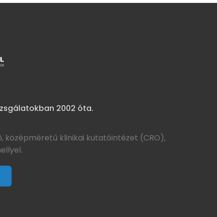
vizsgálatokban 2002 óta.
, középméretű klinikai kutatóintézet (CRO),
llyel.