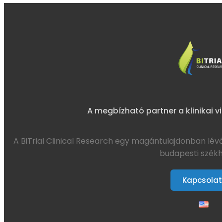
A megbízható partner a klinikai 
A BiTrial Clinical Research egy magántulajdonban lévő
budapesti székhe
Kapcsolat