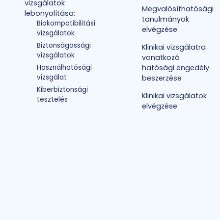
vizsgálatok
Megvalósíthatósági
lebonyolítása:
tanulmányok
Biokompatibilitási
elvégzése
vizsgálatok
Biztonságossági
Klinikai vizsgálatra
vizsgálatok
vonatkozó
Használhatósági
hatósági engedély
vizsgálat
beszerzése
Kiberbiztonsági
Klinikai vizsgálatok
tesztelés
elvégzése