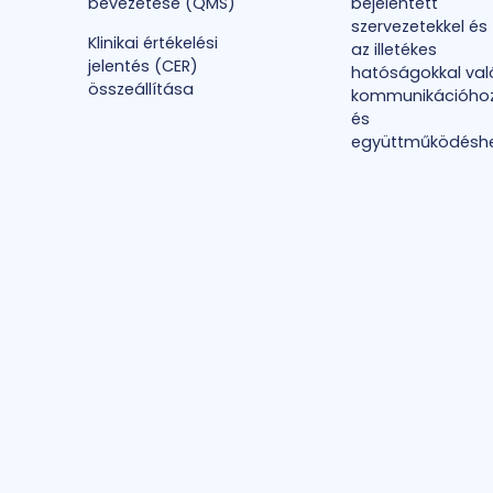
bevezetése (QMS)
bejelentett
szervezetekkel és
Klinikai értékelési
az illetékes
jelentés (CER)
hatóságokkal val
összeállítása
kommunikációho
és
együttműködésh