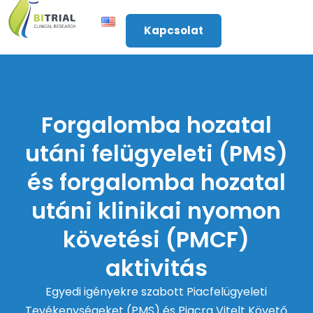
Kapcsolat
Forgalomba hozatal
utáni felügyeleti (PMS)
és forgalomba hozatal
utáni klinikai nyomon
követési (PMCF)
aktivitás
Egyedi igényekre szabott Piacfelügyeleti
Tevékenységeket (PMS) és Piacra Vitelt Követő