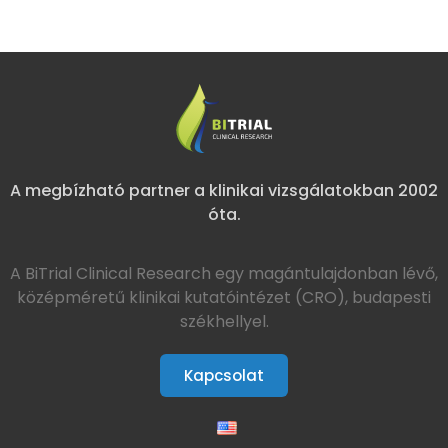
A megbízható partner a klinikai vizsgálatokban 2002
óta.
A BiTrial Clinical Research egy magántulajdonban lévő,
középméretű klinikai kutatóintézet (CRO), budapesti
székhellyel.
Kapcsolat