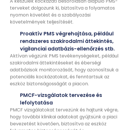
A készülék kockázati besorolásán alapuló PMS-
terveket dolgozunk ki, biztosítva a folyamatos
nyomon követést és a szabályozási
követelmények teljesítését.
Proaktív PMS végrehajtása, például
rendszeres szakirodalmi áttekintés,
vigilanciai adatbázis-ellenőrzés stb.
Aktívan végzünk PMS tevékenységeket, például
szakirodalmi áttekintéseket és éberségi
adatbázisok monitorozását, hogy azonosítsuk a
potenciális kockázatokat, és fenntartsuk az
eszköz biztonságosságát a piacon.
PMCF-vizsgálatok tervezése és
lefolytatása
PMCF vizsgálatokat tervezünk és hajtunk végre,
hogy további klinikai adatokat gyűjtsünk a piaci
bevezetést követően, biztosítva az eszköz